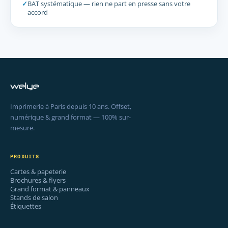
✓
BAT systématique — rien ne part en presse sans votre
accord
Imprimerie à Paris depuis 10 ans. Offset,
numérique & grand format — 100% sur-
mesure.
PRODUITS
Cartes & papeterie
Brochures & flyers
Grand format & panneaux
Stands de salon
Étiquettes