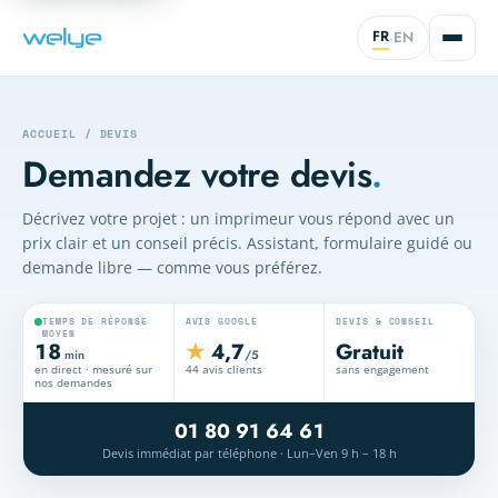
FR
EN
·
ACCUEIL
/
DEVIS
Demandez votre devis
.
Décrivez votre projet : un imprimeur vous répond avec un
prix clair et un conseil précis. Assistant, formulaire guidé ou
demande libre — comme vous préférez.
TEMPS DE RÉPONSE
AVIS GOOGLE
DEVIS & CONSEIL
MOYEN
18
★
4,7
Gratuit
min
/5
en direct · mesuré sur
44 avis clients
sans engagement
nos demandes
01 80 91 64 61
Devis immédiat par téléphone · Lun–Ven 9 h – 18 h