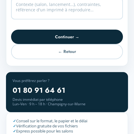
Continuer →
← Retour
Vous préférez parler ?
01 80 91 64 61
Devis immédiat par téléphone
Lun–Ven · 9 h – 18 h · Champigny-sur-Marne
✓
Conseil sur le format, le papier et le délai
✓
Vérification gratuite de vos fichiers
✓
Express possible pour les salons