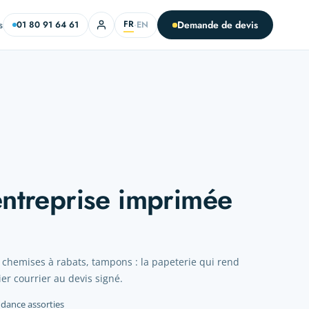
FR
s
Demande de devis
EN
01 80 91 64 61
·
entreprise imprimée
, chemises à rabats, tampons : la papeterie qui rend
er courrier au devis signé.
ndance assorties