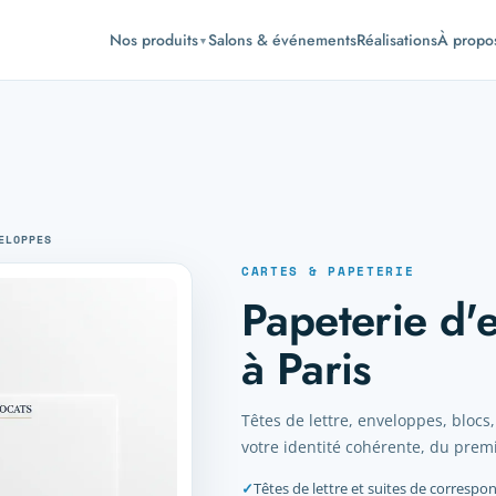
Nos produits
Salons & événements
Réalisations
À propo
▼
ELOPPES
CARTES & PAPETERIE
Papeterie d'
à Paris
Têtes de lettre, enveloppes, blocs
votre identité cohérente, du premi
✓
Têtes de lettre et suites de correspo