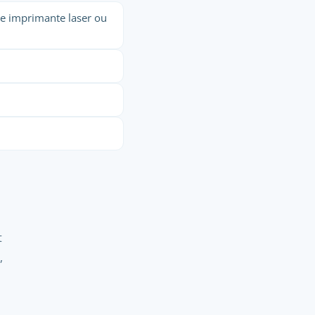
ble imprimante laser ou
t
,