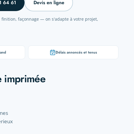
1 64 61
Devis en ligne
finition, façonnage — on s'adapte à votre projet,
tand
Délais annoncés et tenus
se imprimée
nnes
érieux