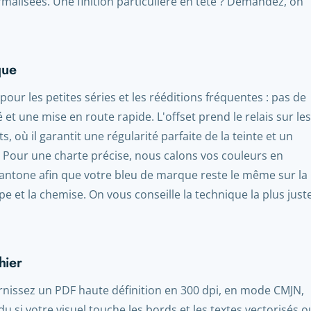
malisées. Une finition particulière en tête ? Demandez, on
que
pour les petites séries et les rééditions fréquentes : pas de
 et une mise en route rapide. L'offset prend le relais sur les
 où il garantit une régularité parfaite de la teinte et un
. Pour une charte précise, nous calons vos couleurs en
ntone afin que votre bleu de marque reste le même sur la
ppe et la chemise. On vous conseille la technique la plus just
hier
rnissez un PDF haute définition en 300 dpi, en mode CMJN,
 si votre visuel touche les bords et les textes vectorisés o