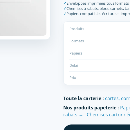
✓
Enveloppes imprimées tous formats (D
✓
Chemises à rabats, blocs, carnets, t
✓
Papiers compatibles écriture et impr
Produits
Formats
Papiers
Délai
Prix
Toute la carterie :
cartes, co
Nos produits papeterie :
Papi
rabats →
·
Chemises cartonné