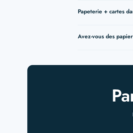
Oui, nous respectons le
Papeterie + cartes 
Recommandé : cela garant
Avez-vous des papier
Oui, plusieurs gammes re
Pa