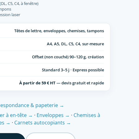
L, C5, C4, à fenêtre)
ampons
ession laser
Têtes de lettre, enveloppes, chemises, tampons
A4, A5, DL, C5, C4, sur-mesure
Offset (non couché) 90–120 g, création
Standard 3–5 j · Express possible
À partir de 59 € HT
— devis gratuit et rapide
rrespondance & papeterie →
er à en-tête →
·
Enveloppes →
·
Chemises à
es →
·
Carnets autocopiants →