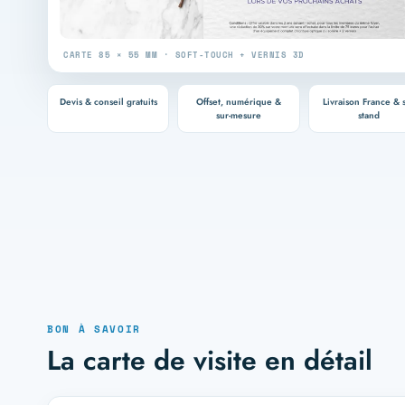
CARTE 85 × 55 MM · SOFT-TOUCH + VERNIS 3D
Devis & conseil gratuits
Offset, numérique &
Livraison France & 
sur-mesure
stand
BON À SAVOIR
La carte de visite en détail