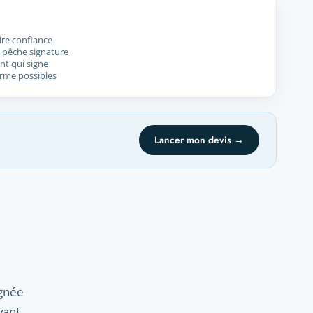
ire confiance
e pêche signature
lant qui signe
orme possibles
Lancer mon devis →
ignée
vant