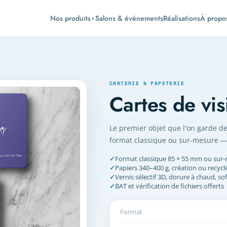
Nos produits
Salons & événements
Réalisations
À propo
▼
CARTERIE & PAPETERIE
Cartes de vis
Le premier objet que l'on garde de 
format classique ou sur-mesure — 
✓
Format classique 85 × 55 mm ou sur
✓
Papiers 340–400 g, création ou recycl
✓
Vernis sélectif 3D, dorure à chaud, so
✓
BAT et vérification de fichiers offerts
Format