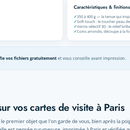
Caractéristiques & finitions
✓
350 à 400 g — la tenue qui insp
✓
Soft-touch : le toucher peau d
✓
Vernis sélectif 3D : le relief bril
✓
Coins arrondis, découpe à la f
fie vos fichiers gratuitement
et vous conseille avant impression.
sur vos cartes de visite à Paris
e le premier objet que l'on garde de vous, bien après la po
lle est pensée sur-mesure, imprimée à Paris et vérifiée a