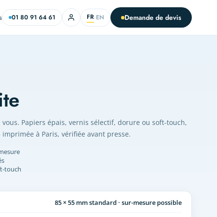
FR
s
Demande de devis
EN
01 80 91 64 61
·
ite
vous. Papiers épais, vernis sélectif, dorure ou soft-touch,
imprimée à Paris, vérifiée avant presse.
-mesure
és
ft-touch
85 × 55 mm standard · sur-mesure possible