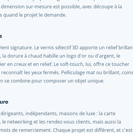
 dimension sur-mesure est possible, avec découpe à la
s quand le projet le demande.
s
vient signature. Le vernis sélectif 3D apporte un relief brillan
, la dorure à chaud habille un logo d'or ou d'argent, le
er en creux et en relief. Le soft-touch, lui, offre ce toucher
reconnaît les yeux fermés. Pelliculage mat ou brillant, coin
on se combine pour composer un objet unique.
sure
irigeants, indépendants, maisons de luxe : la carte
le networking et les rendez-vous clients, mais aussi la
mots de remerciement. Chaque projet est différent, et c'est