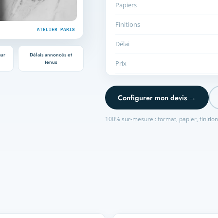
Papiers
Finitions
ATELIER PARIS
Délai
sur
Délais annoncés et
tenus
Prix
Configurer mon devis →
100% sur-mesure : format, papier, finitio