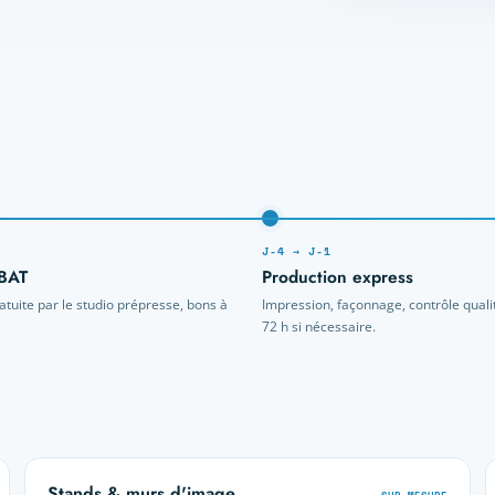
J-4 → J-1
 BAT
Production express
ratuite par le studio prépresse, bons à
Impression, façonnage, contrôle quali
72 h si nécessaire.
Stands & murs d'image