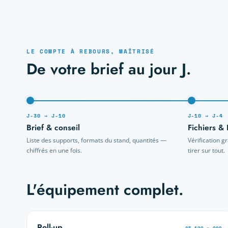
LE COMPTE À REBOURS, MAÎTRISÉ
De votre brief au jour J.
J-30 → J-10
J-10 → J-4
Brief & conseil
Fichiers &
Liste des supports, formats du stand, quantités —
Vérification g
chiffrés en une fois.
tirer sur tout.
L'équipement complet.
Roll-up