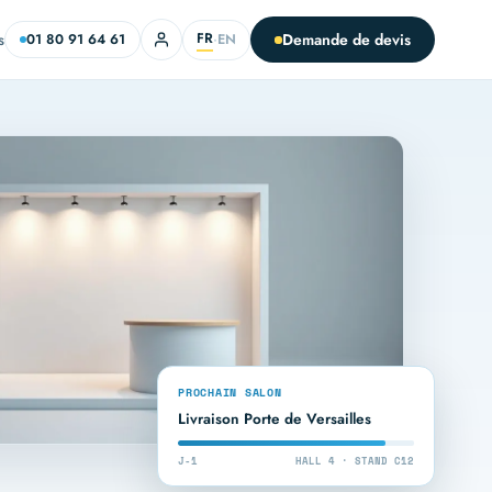
FR
s
Demande de devis
EN
01 80 91 64 61
·
PROCHAIN SALON
Livraison Porte de Versailles
J-1
HALL 4 · STAND C12