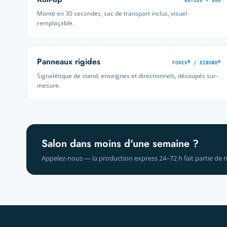
85–120 × 200
Monté en 30 secondes, sac de transport inclus, visuel
remplaçable.
Panneaux rigides
FOREX® / DIBOND®
Signalétique de stand, enseignes et directionnels, découpés sur-
mesure.
Salon dans moins d'une semaine ?
Appelez-nous — la production express 24–72 h fait partie de n