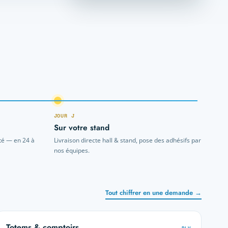
JOUR J
Sur votre stand
té — en 24 à
Livraison directe hall & stand, pose des adhésifs par
nos équipes.
Tout chiffrer en une demande →
Totems & comptoirs