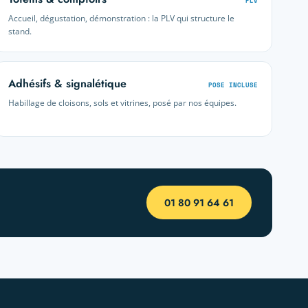
PLV
Accueil, dégustation, démonstration : la PLV qui structure le
stand.
Adhésifs & signalétique
POSE INCLUSE
Habillage de cloisons, sols et vitrines, posé par nos équipes.
Discutons
×
On vous répond vite · Lun–Ven 9h–18h
01 80 91 64 61