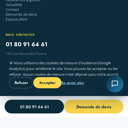
Actualités
Contact
Demande de devis
Espace client
NOUS CONTACTER
01 80 91 64 61
145 rue Alexandre Fourny
94500 Champigny-sur-Marne
🍪 Nous utilisons des cookies de mesure d'audience (Google
Lun–Ven · 9 h – 18 h
Analytics) pour améliorer le site. Vous pouvez les accepter ou les
refuser. Aucun cookie de mesure n'est déposé sans votre accord.
Refuser
Accepter
En savoir plus
© 2026 WELYE — IMPRIMERIE, PARIS
MENTIONS LÉGALES
CGV
COOKIES
FR · EN
01 80 91 64 61
Demande de devis
Discutons
×