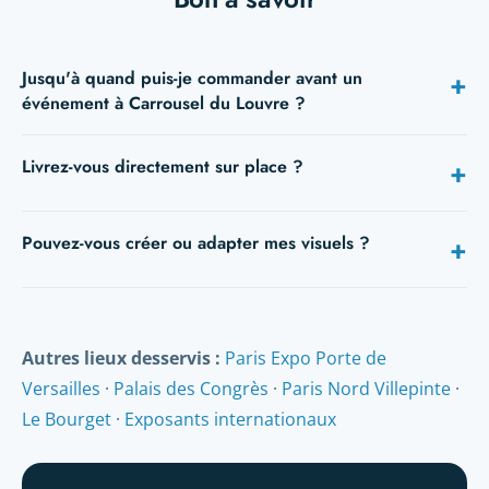
Jusqu'à quand puis-je commander avant un
+
événement à Carrousel du Louvre ?
L'idéal est de 5 à 10 jours avant l'ouverture. En express,
Livrez-vous directement sur place ?
+
24h/48h restent possibles sur de nombreux supports —
indiquez votre date dès la demande de devis.
Oui : hall, salle ou stand et contact sur place suffisent. Nous
Pouvez-vous créer ou adapter mes visuels ?
+
livrons pendant les périodes de montage, ou à votre hôtel.
Oui, notre studio adapte ou crée vos fichiers. Envoyez vos
PDF : on les vérifie gratuitement et vous recevez un BAT
avant impression.
Autres lieux desservis :
Paris Expo Porte de
Versailles
·
Palais des Congrès
·
Paris Nord Villepinte
·
Le Bourget
·
Exposants internationaux