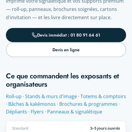
imprime votre signalétique et vos supports premium
— roll-up, panneaux, brochures soignées, cartons
d'invitation — et les livre directement sur place.
Devis immédiat : 01 80 91 64 61
Devis en ligne
Ce que commandent les exposants et
organisateurs
Roll-up
·
Stands & murs d'image
·
Totems & comptoirs
·
Bâches & kakémonos
·
Brochures & programmes
·
Dépliants
·
Flyers
·
Panneaux & signalétique
Standard
3–5 jours ouvrés