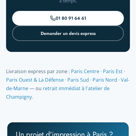
à temps.
01 80 91 64 61
Demander un devis express
Livraison express par zone :
Paris Centre
·
Paris Est
·
Paris Ouest & La Défense
·
Paris Sud
·
Paris Nord
·
Val-
de-Marne
— ou
retrait immédiat à l'atelier de
Champigny
.
Un projet d'impression à Paris ?