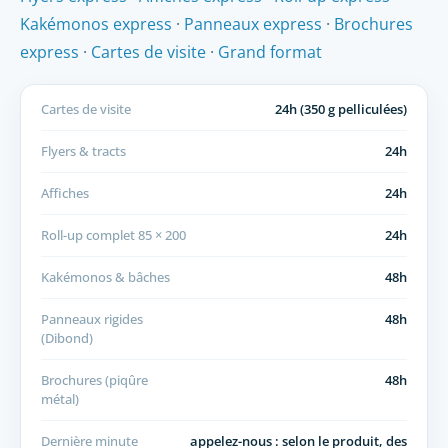
Kakémonos express
·
Panneaux express
·
Brochures
express
·
Cartes de visite
·
Grand format
Cartes de visite
24h (350 g pelliculées)
Flyers & tracts
24h
Affiches
24h
Roll-up complet 85 × 200
24h
Kakémonos & bâches
48h
Panneaux rigides
48h
(Dibond)
Brochures (piqûre
48h
métal)
Dernière minute
appelez-nous : selon le produit, des