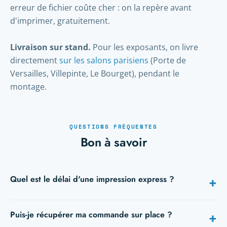
erreur de fichier coûte cher : on la repère avant
d'imprimer, gratuitement.
Livraison sur stand.
Pour les exposants, on livre
directement
sur les salons parisiens
(Porte de
Versailles, Villepinte, Le Bourget), pendant le
montage.
QUESTIONS FRÉQUENTES
Bon à savoir
Quel est le délai d'une impression express ?
+
24h pour les cartes, flyers, affiches et roll-up ; 48h pour les
Puis-je récupérer ma commande sur place ?
+
brochures et le grand format. Tout dépend de l'heure de
validation du fichier — plus tôt vous validez, plus le 24h est