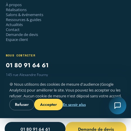
À propos
Réalisations
Salons & événements
Ressources & guides
Actualités
Contact
Demande de devis
Espace client
NOUS CONTACTER
01 80 91 64 61
145 rue Alexandre Fourny
94500 Champigny-sur-Marne
🍪 Nous utilisons des cookies de mesure d'audience (Google
Lun–Ven · 9 h – 18 h
Analytics) pour améliorer le site. Vous pouvez les accepter ou les
refuser. Aucun cookie de mesure n'est déposé sans votre accord.
Refuser
Accepter
En savoir plus
© 2026 WELYE — IMPRIMERIE, PARIS
MENTIONS LÉGALES
CGV
COOKIES
FR · EN
01 80 91 64 61
Demande de devis