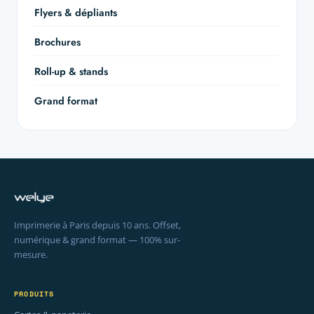
Flyers & dépliants
Brochures
Roll-up & stands
Grand format
Imprimerie à Paris depuis 10 ans. Offset,
numérique & grand format — 100% sur-
mesure.
PRODUITS