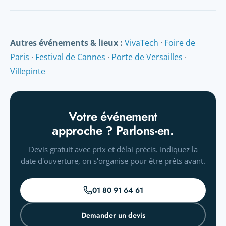
Oui, notre studio adapte ou crée vos fichiers. Envoyez vos
PDF : on les vérifie gratuitement et vous recevez un BAT
avant impression.
Autres événements & lieux :
VivaTech
·
Foire de
Paris
·
Festival de Cannes
·
Porte de Versailles
·
Villepinte
Votre événement
approche ? Parlons-en.
Devis gratuit avec prix et délai précis. Indiquez la
date d'ouverture, on s'organise pour être prêts avant.
01 80 91 64 61
Demander un devis