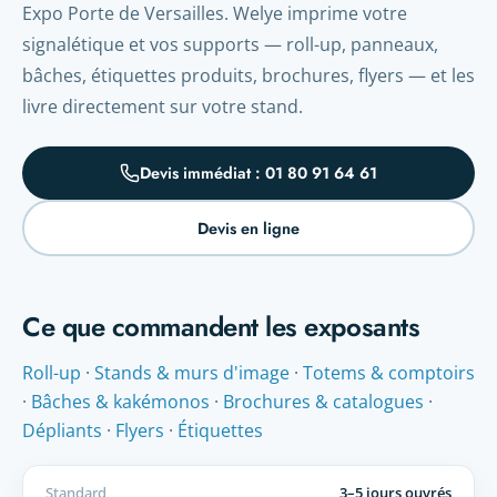
Expo Porte de Versailles. Welye imprime votre
signalétique et vos supports — roll-up, panneaux,
bâches, étiquettes produits, brochures, flyers — et les
livre directement sur votre stand.
Devis immédiat : 01 80 91 64 61
Devis en ligne
Ce que commandent les exposants
Roll-up
·
Stands & murs d'image
·
Totems & comptoirs
·
Bâches & kakémonos
·
Brochures & catalogues
·
Dépliants
·
Flyers
·
Étiquettes
Standard
3–5 jours ouvrés