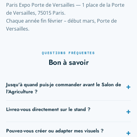
Paris Expo Porte de Versailles — 1 place de la Porte
de Versailles, 75015 Paris.
Chaque année fin février – début mars, Porte de
Versailles.
QUESTIONS FRÉQUENTES
Bon à savoir
Jusqu'à quand puis-je commander avant le Salon de
+
l'Agriculture ?
L'idéal est de 5 à 10 jours avant l'ouverture. En express,
Livrez-vous directement sur le stand ?
+
24h/48h restent possibles sur de nombreux supports —
indiquez votre date dès la demande de devis.
Oui : hall, numéro de stand et contact sur place suffisent.
Pouvez-vous créer ou adapter mes visuels ?
+
On livre pendant le montage, ou à votre hôtel.