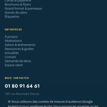
Cartes & papeterie
Brochures & flyers
Grand format & panneaux
Stands de salon
Étiquettes
ENTREPRISE
À propos
Réalisations
Salons & événements
Ressources & guides
Actualités
Contact
Demande de devis
Espace client
NOUS CONTACTER
01 80 91 64 61
145 rue Alexandre Fourny
94500 Champigny-sur-Marne
🍪 Nous utilisons des cookies de mesure d'audience (Google
Lun–Ven · 9 h – 18 h
Analytics) pour améliorer le site. Vous pouvez les accepter ou les