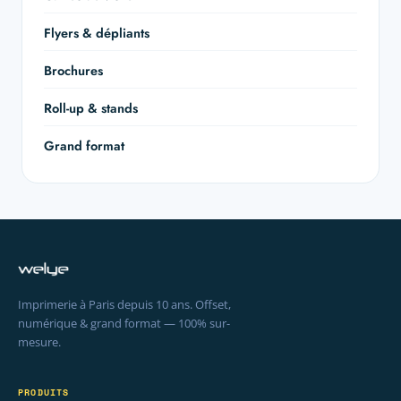
Flyers & dépliants
Brochures
Roll-up & stands
Grand format
Imprimerie à Paris depuis 10 ans. Offset,
numérique & grand format — 100% sur-
mesure.
PRODUITS