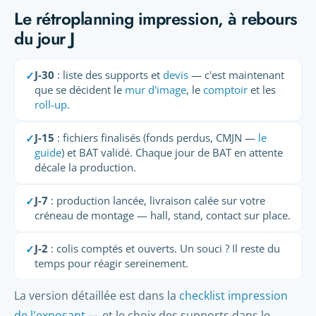
Le rétroplanning impression, à rebours
du jour J
J-30
: liste des supports et
devis
— c'est maintenant
✓
que se décident le
mur d'image
, le
comptoir
et les
roll-up
.
J-15
: fichiers finalisés (fonds perdus, CMJN —
le
✓
guide
) et BAT validé. Chaque jour de BAT en attente
décale la production.
J-7
: production lancée, livraison calée sur votre
✓
créneau de montage — hall, stand, contact sur place.
J-2
: colis comptés et ouverts. Un souci ? Il reste du
✓
temps pour réagir sereinement.
La version détaillée est dans la
checklist impression
de l'exposant
— et le choix des supports dans le